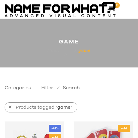
0
GAME
Home
game
Categories
Filter
Search
⁄
Products tagged
“game”
-42%
sold
sold