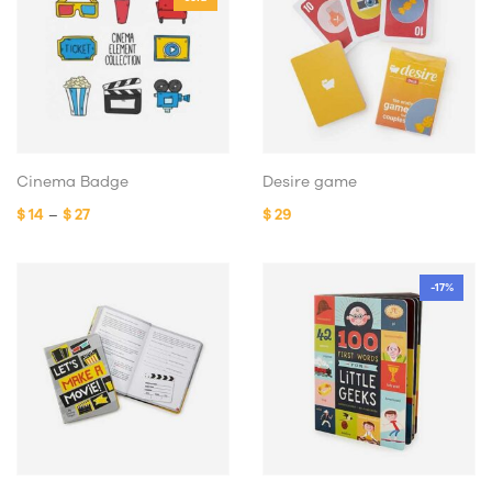
Cinema Badge
Desire game
Price range: $ 14 through $ 27
$
14
–
$
27
$
29
-17%