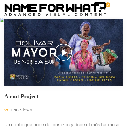
0
/
Comercial
GOBERNACIÓN DE BOLÍVAR
About Project
1046 Views
Un canto que nace del corazón y rinde el más hermoso